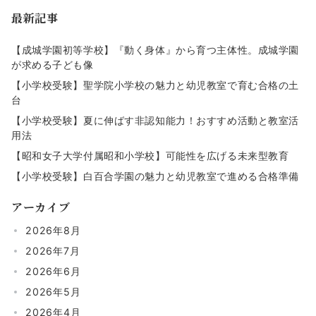
の
最新記事
ペ
ー
【成城学園初等学校】『動く身体』から育つ主体性。成城学園
が求める子ども像
ジ
【小学校受験】聖学院小学校の魅力と幼児教室で育む合格の土
送
台
り
【小学校受験】夏に伸ばす非認知能力！おすすめ活動と教室活
用法
【昭和女子大学付属昭和小学校】可能性を広げる未来型教育
【小学校受験】白百合学園の魅力と幼児教室で進める合格準備
アーカイブ
2026年8月
2026年7月
2026年6月
2026年5月
2026年4月