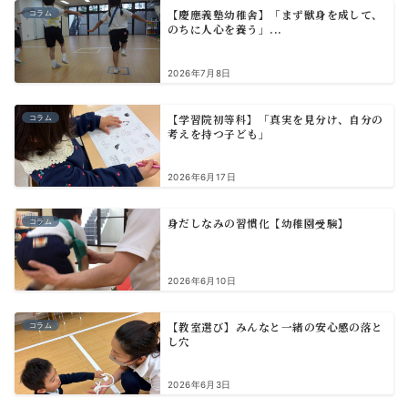
【慶應義塾幼稚舎】「まず獣身を成して、
コラム
のちに人心を養う」...
2026年7月8日
【学習院初等科】「真実を見分け、自分の
コラム
考えを持つ子ども」
2026年6月17日
身だしなみの習慣化【幼稚園受験】
コラム
2026年6月10日
【教室選び】みんなと一緒の安心感の落と
コラム
し穴
2026年6月3日