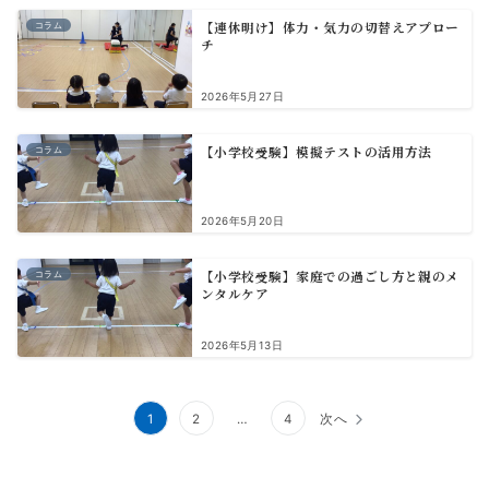
【連休明け】体力・気力の切替えアプロー
コラム
チ
2026年5月27日
【小学校受験】模擬テストの活用方法
コラム
2026年5月20日
【小学校受験】家庭での過ごし方と親のメ
コラム
ンタルケア
2026年5月13日
投
1
2
…
4
次へ
稿