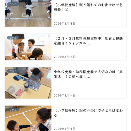
【小学校受験】親と離れてのお出掛けで急
コラム
成長！①
2026年3月18日
【２月・３月無料体験実施中】知育と運動
コラム
を融合！フィジカル...
2026年3月16日
小学校受験・幼稚園受験で大切なのは「実
コラム
生活」！合格へ導く...
2026年3月14日
【小学校受験】親の声掛けで子どもは変わ
コラム
る
2026年3月11日