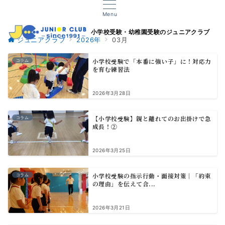
Menu
小学校受験・幼稚園受験のジュニアクラブ
ジュニアクラブ
2026年
03月
小学校受験で「本番に強い子」に！対応力
コラム
を育む練習法
2026年3月28日
【小学校受験】親と離れてのお出掛けで急
コラム
成長！②
2026年3月25日
小学校受験の指示行動・面接対策｜「約束
コラム
の理由」を伝えて合...
2026年3月21日