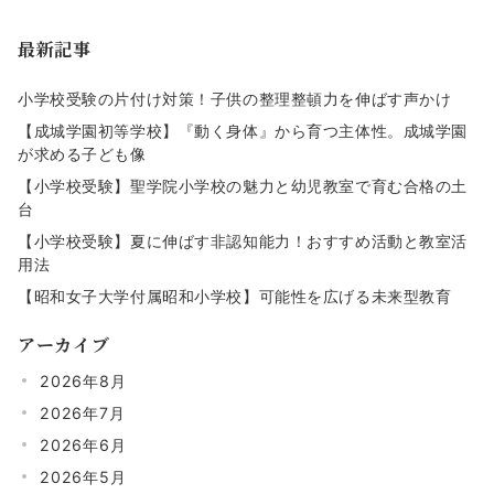
の
最新記事
ペ
ー
小学校受験の片付け対策！子供の整理整頓力を伸ばす声かけ
ジ
【成城学園初等学校】『動く身体』から育つ主体性。成城学園
が求める子ども像
送
【小学校受験】聖学院小学校の魅力と幼児教室で育む合格の土
り
台
【小学校受験】夏に伸ばす非認知能力！おすすめ活動と教室活
用法
【昭和女子大学付属昭和小学校】可能性を広げる未来型教育
アーカイブ
2026年8月
2026年7月
2026年6月
2026年5月