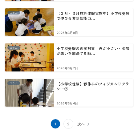
【２月・３月無料体験実施中】小学校受験
コラム
で伸びる非認知能力...
2026年3月9日
小学校受験の面接対策！声が小さい・姿勢
コラム
が悪いを解決する練...
2026年3月7日
【小学校受験】春休みのフィジカルリテラ
コラム
シー②
2026年3月4日
投
1
2
次へ
稿