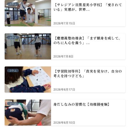
【サレジアン目黒星美小学校】「愛されて
コラム
いる」実感が、世界...
2026年7月15日
【慶應義塾幼稚舎】「まず獣身を成して、
コラム
のちに人心を養う」...
2026年7月8日
【学習院初等科】「真実を見分け、自分の
コラム
考えを持つ子ども」
2026年6月17日
身だしなみの習慣化【幼稚園受験】
コラム
2026年6月10日