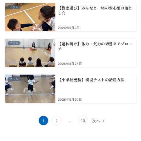
【教室選び】みんなと一緒の安心感の落と
コラム
し穴
2026年6月3日
【連休明け】体力・気力の切替えアプロー
コラム
チ
2026年5月27日
【小学校受験】模擬テストの活用方法
コラム
2026年5月20日
投
1
2
…
10
次へ
稿