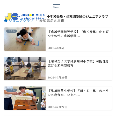
Menu
小学校受験・幼稚園受験のジュニアクラブ
ジュニアクラブ
愛知県名古屋市
【成城学園初等学校】『動く身体』から育
コラム
つ主体性。成城学園...
2026年8月5日
【昭和女子大学付属昭和小学校】可能性を
コラム
広げる未来型教育
2026年7月29日
【品川翔英小学校】「頭・心・体」のバラ
コラム
ンス教育が、いま小...
2026年7月22日