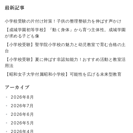
の
最新記事
ペ
ー
小学校受験の片付け対策！子供の整理整頓力を伸ばす声かけ
ジ
【成城学園初等学校】『動く身体』から育つ主体性。成城学園
が求める子ども像
送
【小学校受験】聖学院小学校の魅力と幼児教室で育む合格の土
り
台
【小学校受験】夏に伸ばす非認知能力！おすすめ活動と教室活
用法
【昭和女子大学付属昭和小学校】可能性を広げる未来型教育
アーカイブ
2026年8月
2026年7月
2026年6月
2026年5月
2026年4月