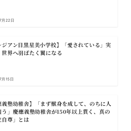
7月22日
レジアン目黒星美小学校】「愛されている」実
、世界へ羽ばたく翼になる
7月15日
應義塾幼稚舎】「まず獣身を成して、のちに人
う」――慶應義塾幼稚舎が150年以上貫く、真の
立自尊」とは