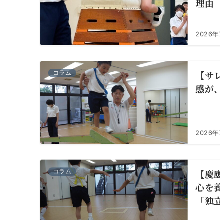
理由
2026年
【サ
コラム
感が
2026年
【慶
コラム
心を養
「独