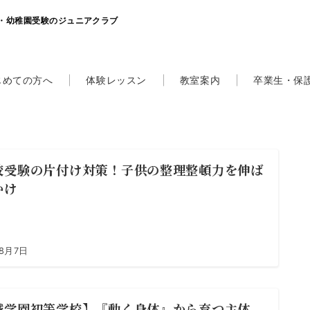
・幼稚園受験のジュニアクラブ
じめての方へ
体験レッスン
教室案内
卒業生・保
校受験の片付け対策！子供の整理整頓力を伸ば
かけ
年8月7日
城学園初等学校】『動く身体』から育つ主体