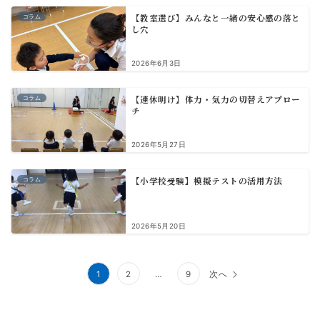
【教室選び】みんなと一緒の安心感の落と
コラム
し穴
2026年6月3日
【連休明け】体力・気力の切替えアプロー
コラム
チ
2026年5月27日
【小学校受験】模擬テストの活用方法
コラム
2026年5月20日
投
1
2
…
9
次へ
稿