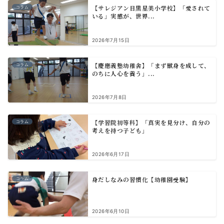
【サレジアン目黒星美小学校】「愛されて
コラム
いる」実感が、世界...
2026年7月15日
【慶應義塾幼稚舎】「まず獣身を成して、
コラム
のちに人心を養う」...
2026年7月8日
【学習院初等科】「真実を見分け、自分の
コラム
考えを持つ子ども」
2026年6月17日
身だしなみの習慣化【幼稚園受験】
コラム
2026年6月10日