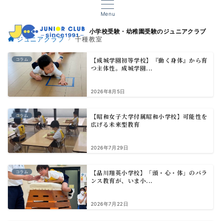
Menu
小学校受験・幼稚園受験のジュニアクラブ
ジュニアクラブ
千種教室
【成城学園初等学校】『動く身体』から育
コラム
つ主体性。成城学園...
2026年8月5日
【昭和女子大学付属昭和小学校】可能性を
コラム
広げる未来型教育
2026年7月29日
【品川翔英小学校】「頭・心・体」のバラ
コラム
ンス教育が、いま小...
2026年7月22日