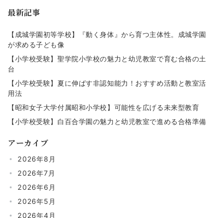
の
最新記事
ペ
ー
【成城学園初等学校】『動く身体』から育つ主体性。成城学園
が求める子ども像
ジ
【小学校受験】聖学院小学校の魅力と幼児教室で育む合格の土
送
台
り
【小学校受験】夏に伸ばす非認知能力！おすすめ活動と教室活
用法
【昭和女子大学付属昭和小学校】可能性を広げる未来型教育
【小学校受験】白百合学園の魅力と幼児教室で進める合格準備
アーカイブ
2026年8月
2026年7月
2026年6月
2026年5月
2026年4月