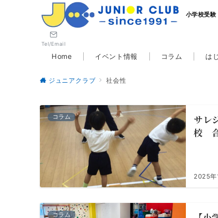
小学校受験
Tel/Email
Home
イベント情報
コラム
は
ジュニアクラブ
社会性
サレ
コラム
校 
2025年
【小
コラム