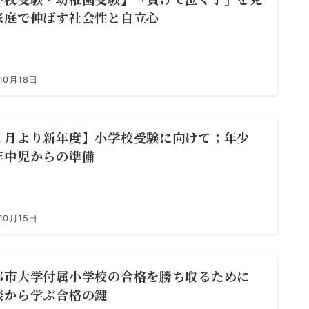
家庭で伸ばす社会性と自立心
10月18日
１月より新年度】小学校受験に向けて；年少
年中児からの準備
10月15日
都市大学付属小学校の合格を勝ち取るために
談から学ぶ合格の鍵