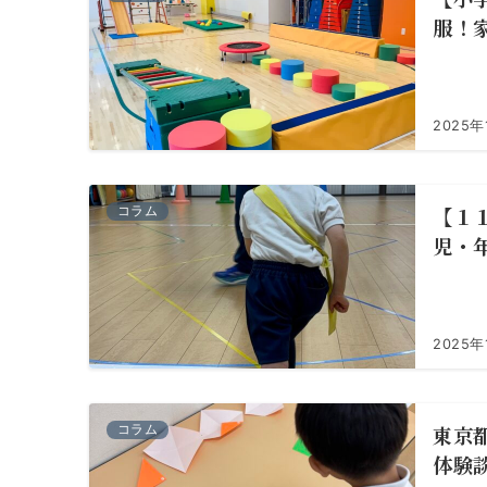
服！
2025年
【１
コラム
児・
2025年
東京
コラム
体験