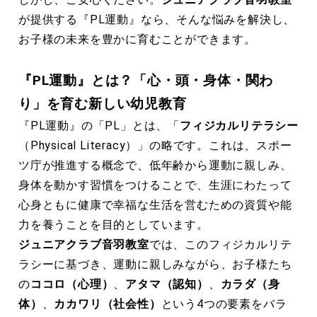
が提供する『PL運動』なら、そんな悩みを解決し、
お子様の未来を豊かに育むことができます。
『PL運動』とは？「心・頭・身体・関わ
り」を育む新しい幼児教育
『PL運動』の「PL」とは、「
フィジカルリテラシー
（Physical Literacy）」の略です。これは、スポー
ツ庁が推進する概念で、低年齢から運動に親しみ、
身体を動かす習慣をつけることで、生涯にわたって
心身ともに健康で幸福な生活を営むための資質や能
力を養うことを目的としています。
ジュニアクラブ音羽教室
では、このフィジカルリテ
ラシーに基づき、運動に親しみながら、お子様たち
の
ココロ（心理）
、
アタマ（認知）
、
カラダ（身
体）
、
カカワリ（社会性）
という4つの要素をバラ