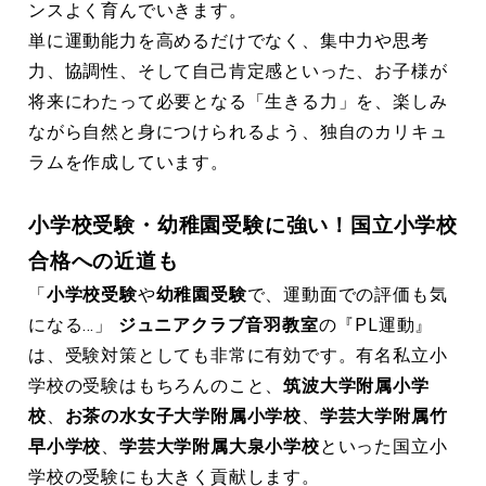
ンスよく育んでいきます。
単に運動能力を高めるだけでなく、集中力や思考
力、協調性、そして自己肯定感といった、お子様が
将来にわたって必要となる「生きる力」を、楽しみ
ながら自然と身につけられるよう、独自のカリキュ
ラムを作成しています。
小学校受験・幼稚園受験に強い！国立小学校
合格への近道も
「
小学校受験
や
幼稚園受験
で、運動面での評価も気
になる…」
ジュニアクラブ音羽教室
の『PL運動』
は、受験対策としても非常に有効です。有名私立小
学校の受験はもちろんのこと、
筑波大学附属小学
校
、
お茶の水女子大学附属小学校
、
学芸大学附属竹
早小学校
、
学芸大学附属大泉小学校
といった国立小
学校の受験にも大きく貢献します。