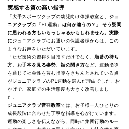
実感する質の高い指導
「大手スポーツクラブの幼児向け体操教室と、
ジュ
ニアクラブ
の『PL運動』
は何が違うの？」 そう疑問
に思われる方もいらっしゃるかもしれません。実際
に
ジュニアクラブにお通いの保護者様からは、この
ようなお声をいただいています。
「ただ技術の習得を目指すだけでなく、
順番の待ち
方
、
お手本を見る姿勢
、
話の聞き方
など、運動指導
を通じて社会性を育む指導をきちんとされている点
がジュニアクラブのPL運動を選んだ理由でした。お
かげで、家庭での生活態度も大きく改善しまし
た。」
ジュニアクラブ音羽教室
では、お子様一人ひとりの
成長段階に合わせた丁寧な指導を心がけています。
運動の楽しさを伝えながら、同時に集団行動のルー