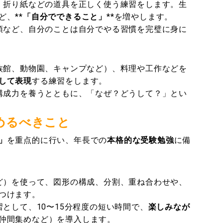
、折り紙などの道具を正しく使う練習をします。生
、**
「自分でできること」
**を増やします。
頓など、自分のことは自分でやる習慣を完璧に身に
族館、動物園、キャンプなど）、料理や工作などを
して表現
する練習をします。
構成力を養うとともに、「なぜ？どうして？」とい
めるべきこと
」
を重点的に行い、年長での
本格的な受験勉強
に備
ど）を使って、図形の構成、分割、重ね合わせや、
つけます。
として、10〜15分程度の短い時間で、
楽しみなが
仲間集めなど）を導入します。