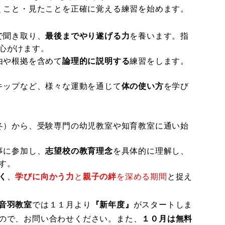
くこと・見たことを正確に覚える練習を始めます。
で聞き取り、
最後までやり遂げる力
を養います。指
心がけます。
由や根拠を含めて
論理的に説明する
練習をします。
キップなど、様々な運動を通じて
体の使い方
を学び
冬）から、受験専門の幼児教室や知育教室に通い始
事に参加し、
志望校の教育理念
を具体的に理解し、
す。
く
、
学びに向かう力
と
親子の絆
を深める期間
と捉え
音羽教室
では１１月より
『新年度』
がスタートしま
ので、お問い合わせください。また、
１０月は無料