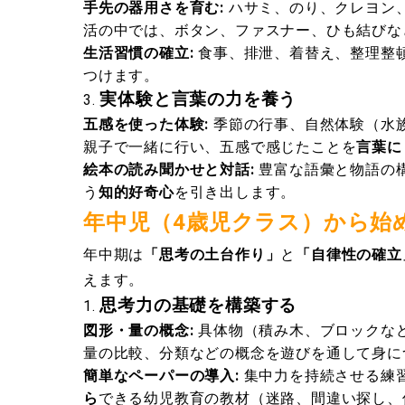
手先の器用さを育む:
ハサミ、のり、クレヨン
活の中では、ボタン、ファスナー、ひも結びなど
生活習慣の確立:
食事、排泄、着替え、整理整
つけます。
実体験と言葉の力を養う
五感を使った体験:
季節の行事、自然体験（水
親子で一緒に行い、五感で感じたことを
言葉に
絵本の読み聞かせと対話:
豊富な語彙と物語の
う
知的好奇心
を引き出します。
年中児（4歳児クラス）から始
年中期は
「思考の土台作り」
と
「自律性の確立
えます。
思考力の基礎を構築する
図形・量の概念:
具体物（積み木、ブロックな
量の比較、分類などの概念を遊びを通して身に
簡単なペーパーの導入:
集中力を持続させる練習
ら
できる幼児教育の教材（迷路、間違い探し、