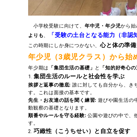
小学校受験に向けて、
年中児・年少児
から始
「受験の土台となる能力（非認
よりも
、
心と体の準備
この時期にしか身につかない、
年少児（3歳児クラス）から始
年少期は
「集団生活の基礎」
と
「知的好奇心の
集団生活のルールと社会性を学ぶ
挨拶と返事の徹底:
誰に対しても自分から、き
す。これは面接の基本です。
先生・お友達の話を聞く練習:
遊びや園生活の
動観察の基礎となります。
順番やルールを守る経験:
公園や遊びの中で、
す。
巧緻性（こうちせい）と自立を促す