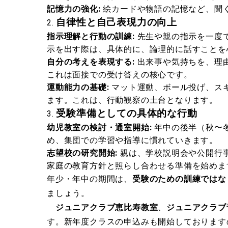
記憶力の強化:
絵カードや物語の記憶など、聞
自律性と自己表現力の向上
指示理解と行動の訓練:
先生や親の指示を一度
示を出す際は、具体的に、論理的に話すことを
自分の考えを表現する:
出来事や気持ちを、理
これは面接での受け答えの核心です。
運動能力の基礎:
マット運動、ボール投げ、ス
ます。これは、行動観察の土台となります。
受験準備としての具体的な行動
幼児教室の検討・通室開始:
年中の後半（秋〜
め、集団での学習や指導に慣れていきます。
志望校の研究開始:
親は、学校説明会や公開行
家庭の教育方針と照らし合わせる準備を始めま
年少・年中の期間は、
受験のための訓練ではな
ましょう。
ジュニアクラブ恵比寿教室
、
ジュニアクラブ
す。新年度クラスの申込みも開始しております