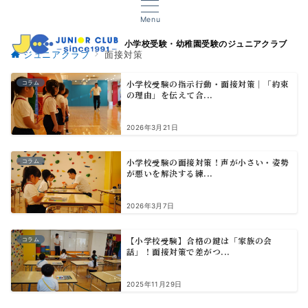
Menu
小学校受験・幼稚園受験のジュニアクラブ
ジュニアクラブ
面接対策
小学校受験の指示行動・面接対策｜「約束
コラム
の理由」を伝えて合...
2026年3月21日
小学校受験の面接対策！声が小さい・姿勢
コラム
が悪いを解決する練...
2026年3月7日
【小学校受験】合格の鍵は「家族の会
コラム
話」！面接対策で差がつ...
2025年11月29日