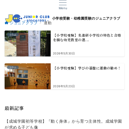
Menu
小学校受験・幼稚園受験のジュニアクラブ
ジュニアクラブ
運動
【小学校受験】名進研小学校の特色と合格
コラム
を掴む幼児教室の選...
2026年5月30日
【小学校受験】学びの基盤に運動の勧め！
コラム
2026年5月23日
最新記事
【成城学園初等学校】『動く身体』から育つ主体性。成城学園
が求める子ども像