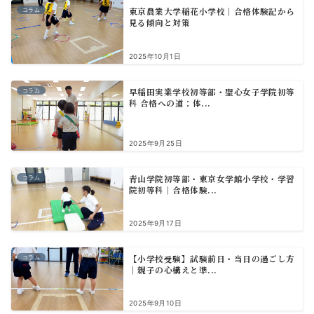
東京農業大学稲花小学校｜合格体験記から
コラム
見る傾向と対策
2025年10月1日
早稲田実業学校初等部・聖心女子学院初等
コラム
科 合格への道：体...
2025年9月25日
青山学院初等部・東京女学館小学校・学習
コラム
院初等科｜合格体験...
2025年9月17日
【小学校受験】試験前日・当日の過ごし方
コラム
｜親子の心構えと準...
2025年9月10日