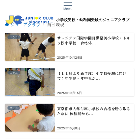
Menu
小学校受験・幼稚園受験のジュニアクラブ
ジュニアクラブ
自己表現
サレジアン国際学園目黒星美小学校・トキ
コラム
ワ松小学校 合格体...
2025年10月29日
【１１月より新年度】小学校受験に向け
コラム
て；年少児・年中児か...
2025年10月15日
東京都市大学付属小学校の合格を勝ち取る
コラム
ために 体験談から...
2025年10月8日