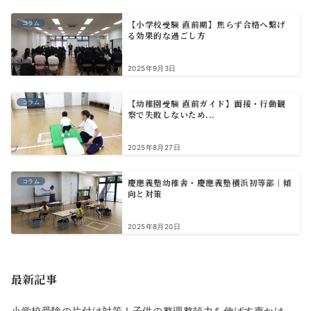
【小学校受験 直前期】焦らず合格へ繋げ
コラム
る効果的な過ごし方
2025年9月3日
【幼稚園受験 直前ガイド】面接・行動観
コラム
察で失敗しないため...
2025年8月27日
慶應義塾幼稚舎・慶應義塾横浜初等部｜傾
コラム
向と対策
2025年8月20日
最新記事
小学校受験の片付け対策！子供の整理整頓力を伸ばす声かけ