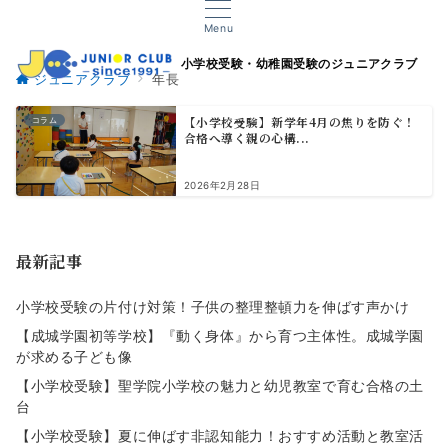
Menu
小学校受験・幼稚園受験のジュニアクラブ
ジュニアクラブ
年長
【小学校受験】新学年4月の焦りを防ぐ！
コラム
合格へ導く親の心構...
2026年2月28日
最新記事
小学校受験の片付け対策！子供の整理整頓力を伸ばす声かけ
【成城学園初等学校】『動く身体』から育つ主体性。成城学園
が求める子ども像
【小学校受験】聖学院小学校の魅力と幼児教室で育む合格の土
台
【小学校受験】夏に伸ばす非認知能力！おすすめ活動と教室活