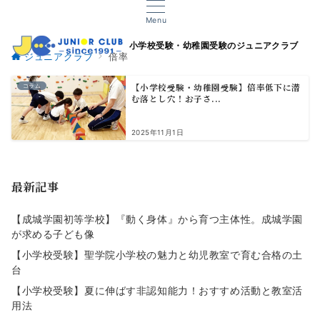
Menu
小学校受験・幼稚園受験のジュニアクラブ
ジュニアクラブ
倍率
【小学校受験・幼稚園受験】倍率低下に潜
コラム
む落とし穴！お子さ...
2025年11月1日
最新記事
【成城学園初等学校】『動く身体』から育つ主体性。成城学園
が求める子ども像
【小学校受験】聖学院小学校の魅力と幼児教室で育む合格の土
台
【小学校受験】夏に伸ばす非認知能力！おすすめ活動と教室活
用法