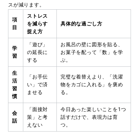
スが減ります。
ストレス
項
を減らす
具体的な過ごし方
目
捉え方
「遊び」
お風呂の壁に図形を貼る、
学
の延長に
お菓子を配って「数」を学
習
する
ぶ。
生
「お手伝
完璧な着替えより、「洗濯
活
い」で済
物をカゴに入れる」を褒め
習
ませる
る。
慣
「面接対
今日あった楽しいことを1つ
会
策」と考
話すだけで、表現力は育
話
えない
つ。